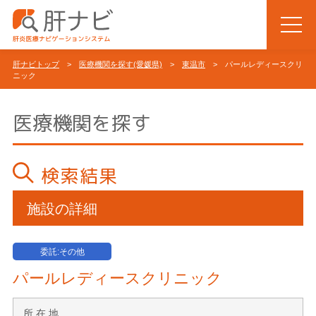
肝ナビトップ
>
医療機関を探す(愛媛県)
>
東温市
> パールレディースクリ
ニック
医療機関を探す
検索結果
施設の詳細
委託:その他
パールレディースクリニック
所 在 地