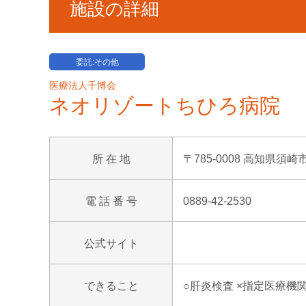
施設の詳細
委託:その他
医療法人千博会
ネオリゾートちひろ病院
所 在 地
〒785-0008 高知県須崎市
電 話 番 号
0889-42-2530
公式サイト
できること
○肝炎検査 ×指定医療機