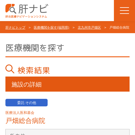
肝ナビトップ
>
医療機関を探す(福岡県)
>
北九州市戸畑区
> 戸畑総合病院
医療機関を探す
検索結果
施設の詳細
委託:その他
医療法人医和基会
戸畑総合病院