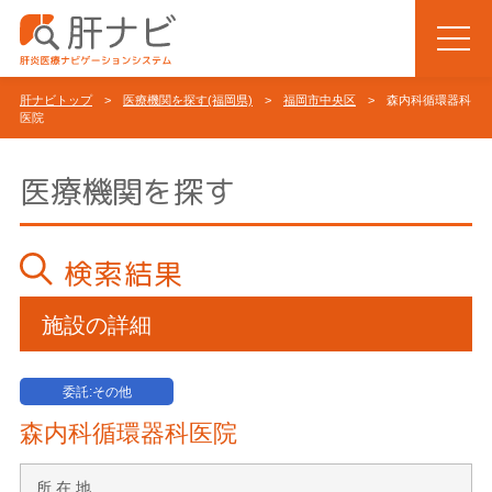
肝ナビトップ
>
医療機関を探す(福岡県)
>
福岡市中央区
> 森内科循環器科
医院
医療機関を探す
検索結果
施設の詳細
委託:その他
森内科循環器科医院
所 在 地