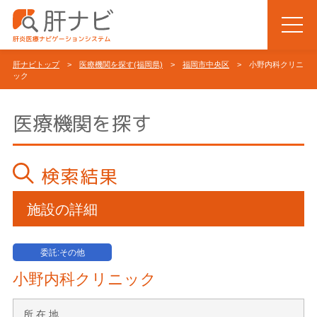
肝ナビトップ
>
医療機関を探す(福岡県)
>
福岡市中央区
> 小野内科クリニ
ック
医療機関を探す
検索結果
施設の詳細
委託:その他
小野内科クリニック
所 在 地