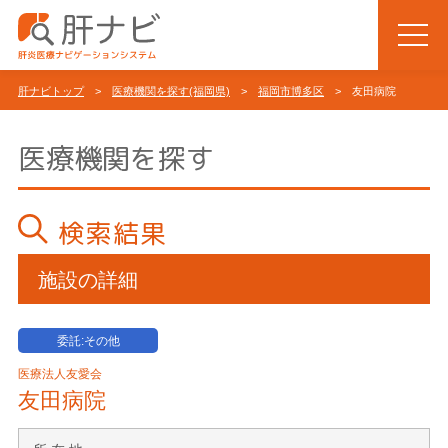
肝ナビトップ
>
医療機関を探す(福岡県)
>
福岡市博多区
> 友田病院
医療機関を探す
検索結果
施設の詳細
委託:その他
医療法人友愛会
友田病院