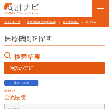
肝ナビトップ
>
医療機関を探す(福岡県)
>
福岡市博多区
> 金光医院
医療機関を探す
検索結果
施設の詳細
委託:その他
医療法人
金光医院