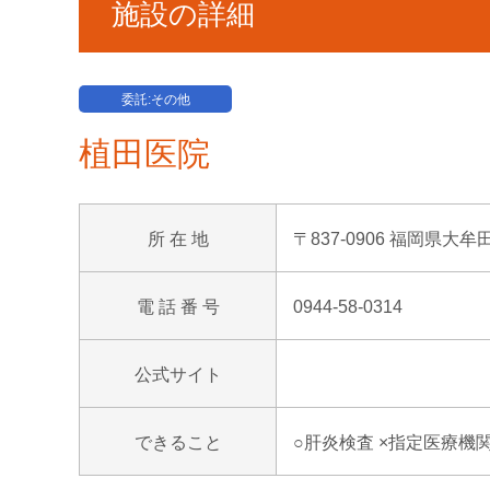
施設の詳細
委託:その他
植田医院
所 在 地
〒837-0906 福岡県大
電 話 番 号
0944-58-0314
公式サイト
できること
○肝炎検査 ×指定医療機