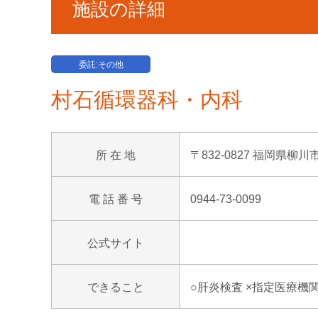
施設の詳細
委託:その他
村石循環器科・内科
所 在 地
〒832-0827 福岡県柳川
電 話 番 号
0944-73-0099
公式サイト
できること
○肝炎検査 ×指定医療機