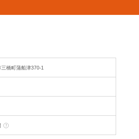
市三橋町蒲船津370-1
関