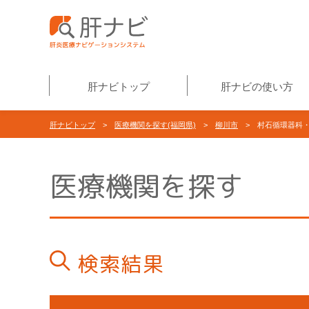
肝ナビトップ
肝ナビの使い方
肝ナビトップ
>
医療機関を探す(福岡県)
>
柳川市
> 村石循環器科
医療機関を探す
検索結果