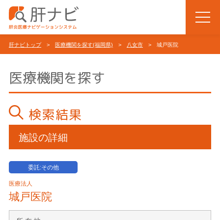
肝ナビトップ
>
医療機関を探す(福岡県)
>
八女市
> 城戸医院
医療機関を探す
検索結果
施設の詳細
委託:その他
医療法人
城戸医院