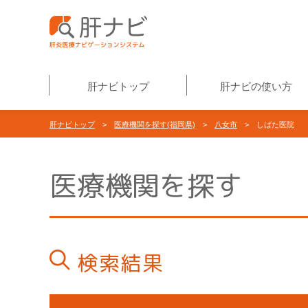
肝ナビトップ
肝ナビの使い方
肝ナビトップ
>
医療機関を探す(福岡県)
>
八女市
> しばた医院
医療機関を探す
検索結果