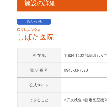
施設の詳細
委託:その他
医療法人栄泉会
しばた医院
所 在 地
〒834-1102 福岡県八女
電 話 番 号
0943-33-7373
公式サイト
できること
○肝炎検査 ×指定医療機