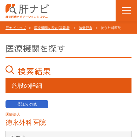
肝ナビトップ
>
医療機関を探す(福岡県)
>
筑紫野市
> 徳永外科医院
医療機関を探す
検索結果
施設の詳細
委託:その他
医療法人
徳永外科医院