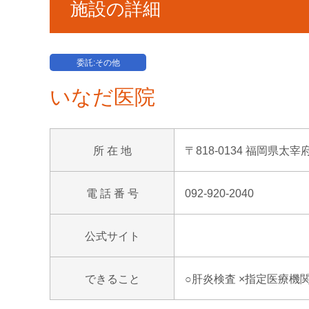
施設の詳細
委託:その他
いなだ医院
所 在 地
〒818-0134 福岡県太宰
電 話 番 号
092-920-2040
公式サイト
できること
○肝炎検査 ×指定医療機