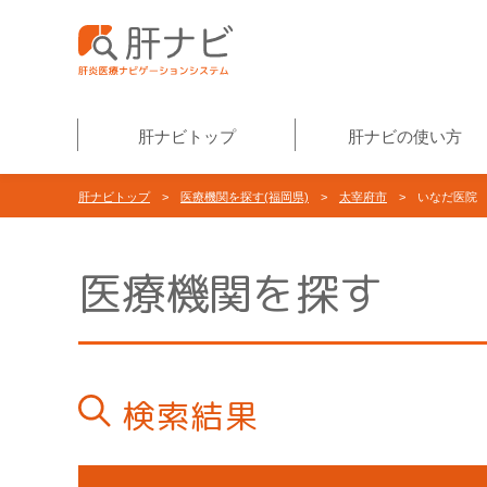
肝ナビトップ
肝ナビの使い方
肝ナビトップ
>
医療機関を探す(福岡県)
>
太宰府市
> いなだ医院
医療機関を探す
検索結果