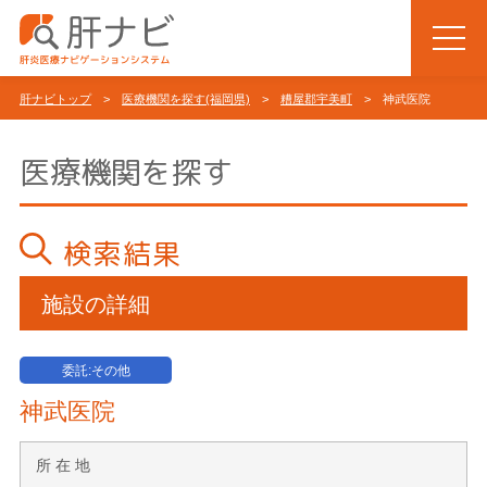
肝ナビトップ
>
医療機関を探す(福岡県)
>
糟屋郡宇美町
> 神武医院
医療機関を探す
検索結果
施設の詳細
委託:その他
神武医院
所 在 地