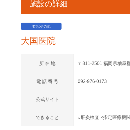
施設の詳細
委託:その他
大国医院
所 在 地
〒811-2501 福岡県糟屋
電 話 番 号
092-976-0173
公式サイト
できること
○肝炎検査 ×指定医療機