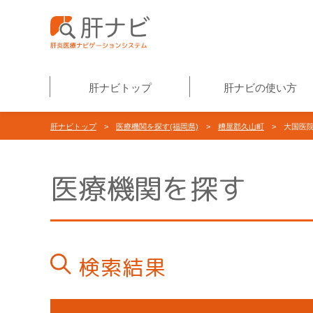
肝ナビトップ
肝ナビの使い方
肝ナビトップ
>
医療機関を探す(福岡県)
>
糟屋郡久山町
> 大国医
医療機関を探す
検索結果