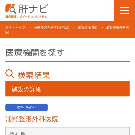
肝ナビトップ
>
医療機関を探す(福岡県)
>
遠賀郡水巻町
> 浦野整形外科医
院
医療機関を探す
検索結果
施設の詳細
委託:その他
浦野整形外科医院
所 在 地