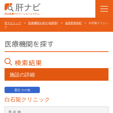
肝ナビトップ
>
医療機関を探す(福岡県)
>
遠賀郡岡垣町
> 白石龍クリニッ
ク
医療機関を探す
検索結果
施設の詳細
委託:その他
白石龍クリニック
所 在 地