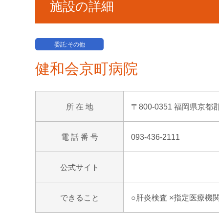
施設の詳細
委託:その他
健和会京町病院
所 在 地
〒800-0351 福岡県京都
電 話 番 号
093-436-2111
公式サイト
できること
○肝炎検査 ×指定医療機