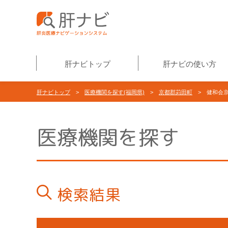
肝ナビトップ
肝ナビの使い方
肝ナビトップ
>
医療機関を探す(福岡県)
>
京都郡苅田町
> 健和会京
医療機関を探す
検索結果