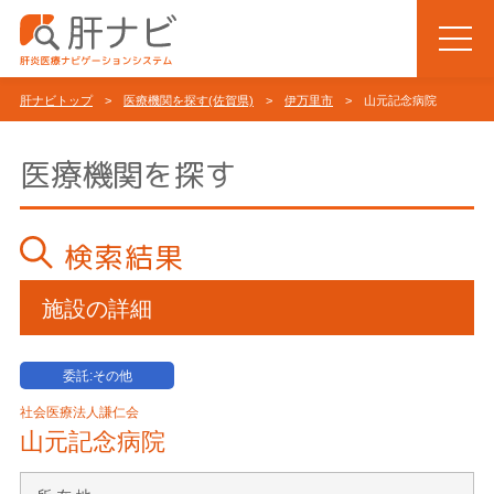
肝ナビトップ
>
医療機関を探す(佐賀県)
>
伊万里市
> 山元記念病院
医療機関を探す
検索結果
施設の詳細
委託:その他
社会医療法人謙仁会
山元記念病院