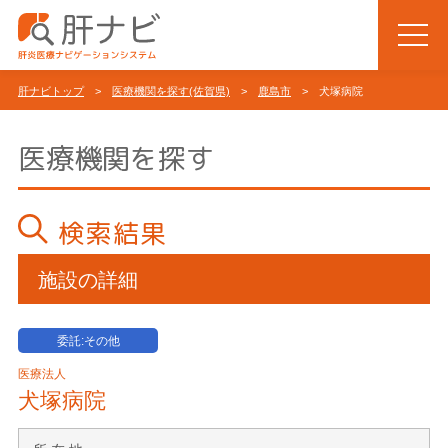
肝ナビトップ
>
医療機関を探す(佐賀県)
>
鹿島市
> 犬塚病院
医療機関を探す
検索結果
施設の詳細
委託:その他
医療法人
犬塚病院