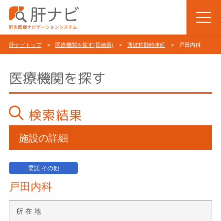
肝ナビトップ
>
医療機関を探す(長崎県)
>
西彼杵郡時津町
> 戸田内科
医療機関を探す
検索結果
施設の詳細
委託:その他
戸田内科
所 在 地