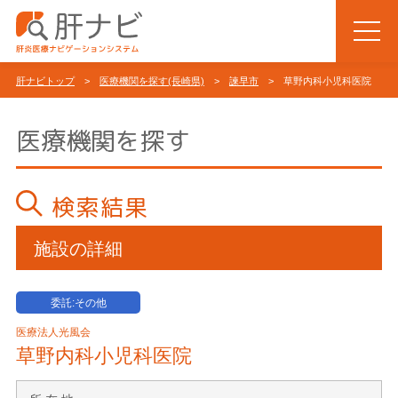
肝ナビトップ
>
医療機関を探す(長崎県)
>
諫早市
> 草野内科小児科医院
医療機関を探す
検索結果
施設の詳細
委託:その他
医療法人光風会
草野内科小児科医院