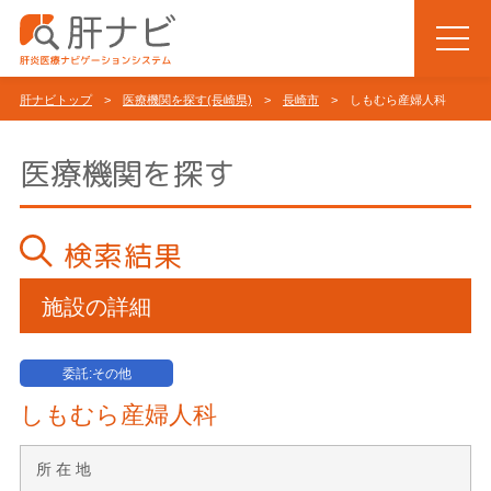
肝ナビトップ
>
医療機関を探す(長崎県)
>
長崎市
> しもむら産婦人科
医療機関を探す
検索結果
施設の詳細
委託:その他
しもむら産婦人科
所 在 地