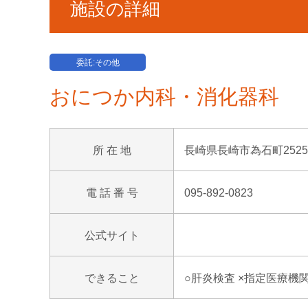
施設の詳細
委託:その他
おにつか内科・消化器科
所 在 地
長崎県長崎市為石町2525
電 話 番 号
095-892-0823
公式サイト
できること
○肝炎検査 ×指定医療機