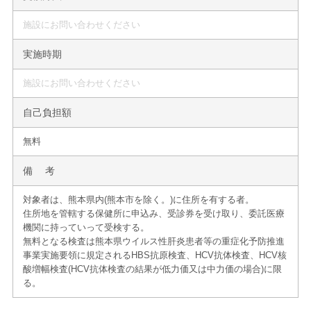
施設にお問い合わせください
実施時期
施設にお問い合わせください
自己負担額
無料
備 考
対象者は、熊本県内(熊本市を除く。)に住所を有する者。
住所地を管轄する保健所に申込み、受診券を受け取り、委託医療
機関に持っていって受検する。
無料となる検査は熊本県ウイルス性肝炎患者等の重症化予防推進
事業実施要領に規定されるHBS抗原検査、HCV抗体検査、HCV核
酸増幅検査(HCV抗体検査の結果が低力価又は中力価の場合)に限
る。