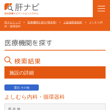
肝ナビトップ
>
医療機関を探す(熊本県)
>
上益城郡嘉島町
> よしむら内
科・循環器科
医療機関を探す
検索結果
施設の詳細
委託:その他
よしむら内科・循環器科
所 在 地