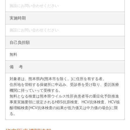
施設にお問い合わせください
実施時期
施設にお問い合わせください
自己負担額
無料
備 考
対象者は、熊本県内(熊本市を除く。)に住所を有する者。
住所地を管轄する保健所に申込み、受診券を受け取り、委託医療
機関に持っていって受検する。
無料となる検査は熊本県ウイルス性肝炎患者等の重症化予防推進
事業実施要領に規定されるHBS抗原検査、HCV抗体検査、HCV核
酸増幅検査(HCV抗体検査の結果が低力価又は中力価の場合)に限
る。