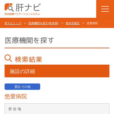
肝ナビトップ
>
医療機関を探す(熊本県)
>
熊本市東区
> 悠愛病院
医療機関を探す
検索結果
施設の詳細
委託:その他
悠愛病院
所 在 地