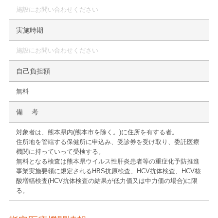
施設にお問い合わせください
実施時期
施設にお問い合わせください
自己負担額
無料
備 考
対象者は、熊本県内(熊本市を除く。)に住所を有する者。
住所地を管轄する保健所に申込み、受診券を受け取り、委託医療
機関に持っていって受検する。
無料となる検査は熊本県ウイルス性肝炎患者等の重症化予防推進
事業実施要領に規定されるHBS抗原検査、HCV抗体検査、HCV核
酸増幅検査(HCV抗体検査の結果が低力価又は中力価の場合)に限
る。