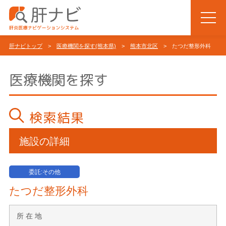
肝ナビトップ
>
医療機関を探す(熊本県)
>
熊本市北区
> たつだ整形外科
医療機関を探す
検索結果
施設の詳細
委託:その他
たつだ整形外科
所 在 地