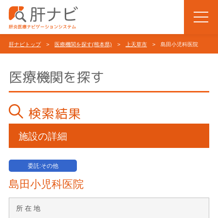
肝ナビトップ
>
医療機関を探す(熊本県)
>
上天草市
> 島田小児科医院
医療機関を探す
検索結果
施設の詳細
委託:その他
島田小児科医院
所 在 地