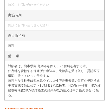
施設にお問い合わせください
実施時期
施設にお問い合わせください
自己負担額
無料
備 考
対象者は、熊本県内(熊本市を除く。)に住所を有する者。
住所地を管轄する保健所に申込み、受診券を受け取り、委託医療
機関に持っていって受検する。
無料となる検査は熊本県ウイルス性肝炎患者等の重症化予防推進
事業実施要領に規定されるHBS抗原検査、HCV抗体検査、HCV核
酸増幅検査(HCV抗体検査の結果が低力価又は中力価の場合)に限
る。