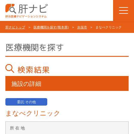
肝ナビトップ
>
医療機関を探す(熊本県)
>
水俣市
> まなべクリニック
医療機関を探す
検索結果
施設の詳細
委託:その他
まなべクリニック
所 在 地