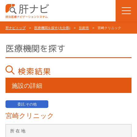
肝ナビトップ
>
医療機関を探す(大分県)
>
別府市
> 宮崎クリニック
医療機関を探す
検索結果
施設の詳細
委託:その他
宮崎クリニック
所 在 地