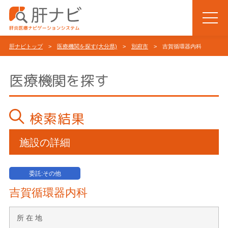
肝ナビトップ
>
医療機関を探す(大分県)
>
別府市
> 吉賀循環器内科
医療機関を探す
検索結果
施設の詳細
委託:その他
吉賀循環器内科
所 在 地