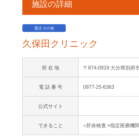
施設の詳細
委託:その他
久保田クリニック
所 在 地
〒874-0919 大分県別
電 話 番 号
0977-25-6363
公式サイト
できること
○肝炎検査 ×指定医療機