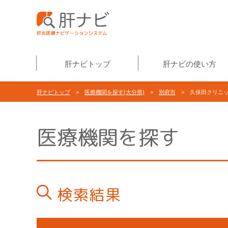
肝ナビトップ
肝ナビの使い方
肝ナビトップ
>
医療機関を探す(大分県)
>
別府市
> 久保田クリニ
医療機関を探す
検索結果