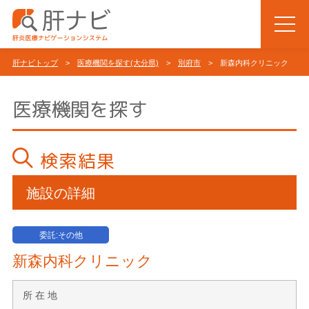
肝ナビトップ
>
医療機関を探す(大分県)
>
別府市
> 新森内科クリニック
医療機関を探す
検索結果
施設の詳細
委託:その他
新森内科クリニック
所 在 地