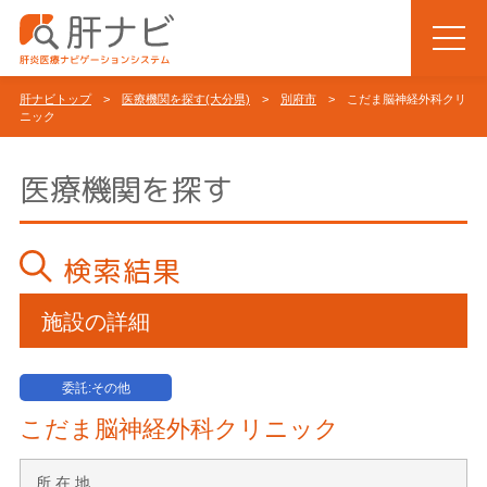
肝ナビトップ
>
医療機関を探す(大分県)
>
別府市
> こだま脳神経外科クリ
ニック
医療機関を探す
検索結果
施設の詳細
委託:その他
こだま脳神経外科クリニック
所 在 地