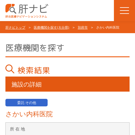
肝ナビトップ
>
医療機関を探す(大分県)
>
別府市
> さかい内科医院
医療機関を探す
検索結果
施設の詳細
委託:その他
さかい内科医院
所 在 地