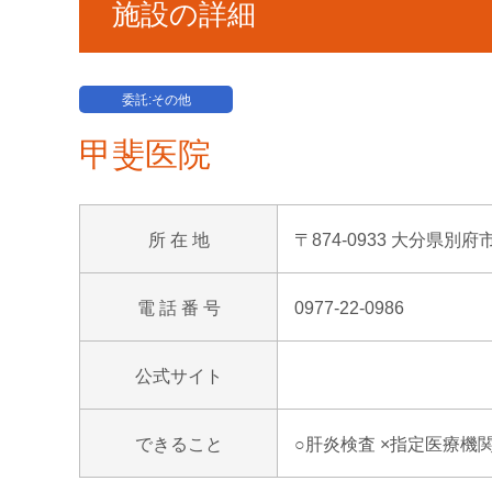
施設の詳細
委託:その他
甲斐医院
所 在 地
〒874-0933 大分県別
電 話 番 号
0977-22-0986
公式サイト
できること
○肝炎検査 ×指定医療機