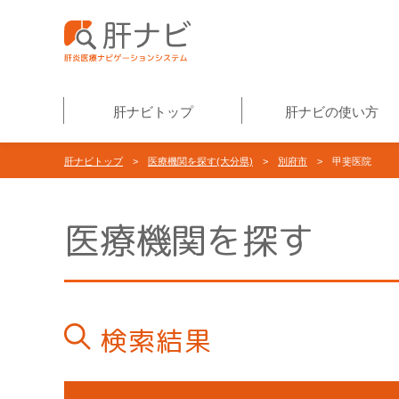
肝ナビトップ
肝ナビの使い方
肝ナビトップ
>
医療機関を探す(大分県)
>
別府市
> 甲斐医院
医療機関を探す
検索結果