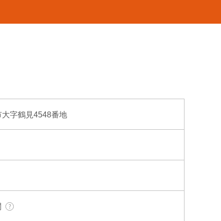
府市大字鶴見4548番地
関