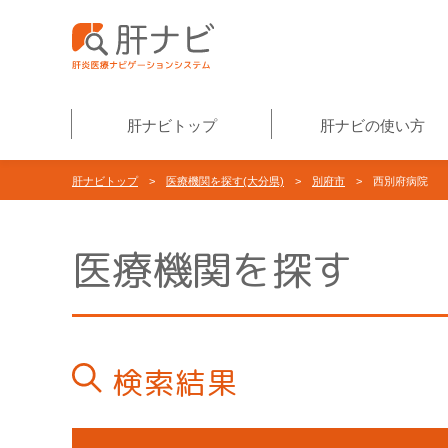
肝ナビトップ
肝ナビの使い方
肝ナビトップ
>
医療機関を探す(大分県)
>
別府市
> 西別府病院
医療機関を探す
検索結果