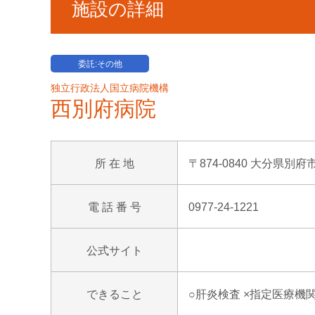
施設の詳細
委託:その他
独立行政法人国立病院機構
西別府病院
所 在 地
〒874-0840 大分県別
電 話 番 号
0977-24-1221
公式サイト
できること
○肝炎検査 ×指定医療機