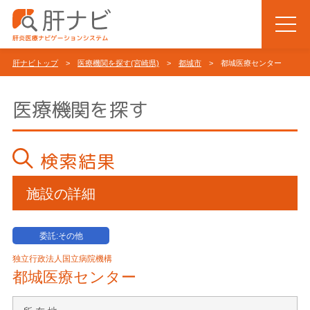
肝ナビトップ
>
医療機関を探す(宮崎県)
>
都城市
> 都城医療センター
医療機関を探す
検索結果
施設の詳細
委託:その他
独立行政法人国立病院機構
都城医療センター