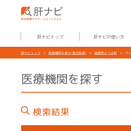
肝ナビトップ
肝ナビの使い方
肝ナビトップ
>
医療機関を探す(鹿児島県)
>
薩摩郡さつま町
> てら
医療機関を探す
検索結果