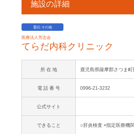
施設の詳細
委託:その他
医療法人芳志会
てらだ内科クリニック
所 在 地
鹿児島県薩摩郡さつま町田原
電 話 番 号
0996-21-3232
公式サイト
できること
○肝炎検査 ×指定医療機