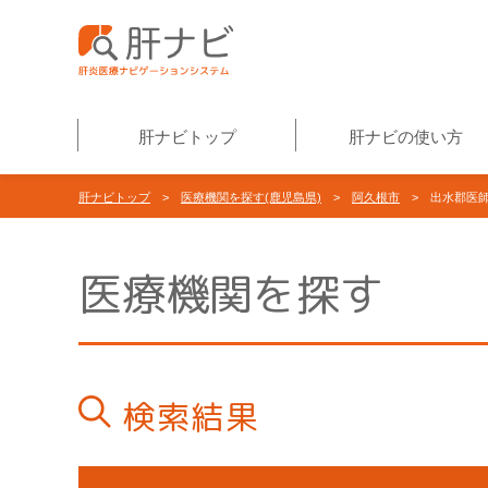
肝ナビトップ
肝ナビの使い方
肝ナビトップ
>
医療機関を探す(鹿児島県)
>
阿久根市
> 出水郡医師
医療機関を探す
検索結果