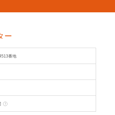
ター
513番地
関