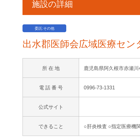
施設の詳細
委託:その他
出水郡医師会広域医療セン
所 在 地
鹿児島県阿久根市赤瀬川4
電 話 番 号
0996-73-1331
公式サイト
できること
○肝炎検査 ○指定医療機