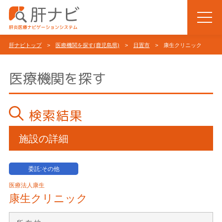
肝ナビトップ
>
医療機関を探す(鹿児島県)
>
日置市
> 康生クリニック
医療機関を探す
検索結果
施設の詳細
委託:その他
医療法人康生
康生クリニック