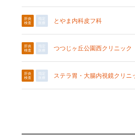
肝炎
指定
とやま内科皮フ科
検査
医療
肝炎
指定
つつじヶ丘公園西クリニック
検査
医療
肝炎
指定
ステラ胃・大腸内視鏡クリニ
検査
医療