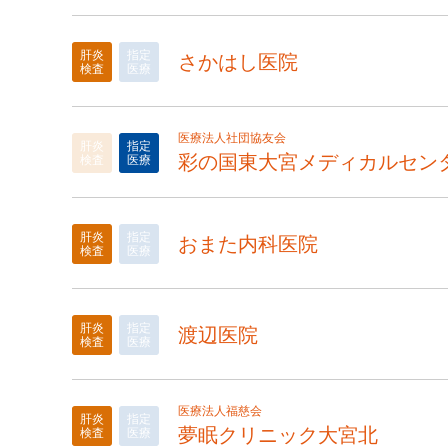
肝炎
指定
さかはし医院
検査
医療
医療法人社団協友会
肝炎
指定
彩の国東大宮メディカルセン
検査
医療
肝炎
指定
おまた内科医院
検査
医療
肝炎
指定
渡辺医院
検査
医療
医療法人福慈会
肝炎
指定
夢眠クリニック大宮北
検査
医療