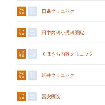
肝炎
指定
日進クリニック
検査
医療
肝炎
指定
田中内科小児科医院
検査
医療
肝炎
指定
くぼうち内科クリニック
検査
医療
肝炎
指定
細井クリニック
検査
医療
肝炎
指定
冨安医院
検査
医療