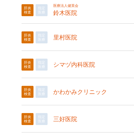
医療法人健英会
肝炎
指定
鈴木医院
検査
医療
肝炎
指定
里村医院
検査
医療
肝炎
指定
シマヅ内科医院
検査
医療
肝炎
指定
かわかみクリニック
検査
医療
肝炎
指定
三好医院
検査
医療