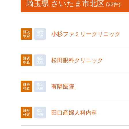
埼玉県 さいたま市北区
(32件)
肝炎
指定
小杉ファミリークリニック
検査
医療
肝炎
指定
松田眼科クリニック
検査
医療
肝炎
指定
有隣医院
検査
医療
肝炎
指定
田口産婦人科内科
検査
医療