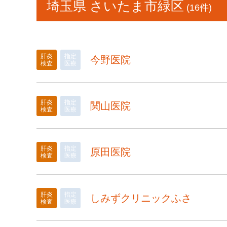
埼玉県 さいたま市緑区
(16件)
肝炎
指定
今野医院
検査
医療
肝炎
指定
関山医院
検査
医療
肝炎
指定
原田医院
検査
医療
肝炎
指定
しみずクリニックふさ
検査
医療