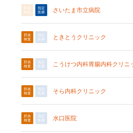
肝炎
指定
さいたま市立病院
検査
医療
肝炎
指定
ときとうクリニック
検査
医療
肝炎
指定
こうけつ内科胃腸内科クリニ
検査
医療
肝炎
指定
そら内科クリニック
検査
医療
肝炎
指定
水口医院
検査
医療