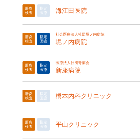
肝炎
指定
海江田医院
検査
医療
社会医療法人社団堀ノ内病院
肝炎
指定
堀ノ内病院
検査
医療
医療法人社団青葉会
肝炎
指定
新座病院
検査
医療
肝炎
指定
橋本内科クリニック
検査
医療
肝炎
指定
平山クリニック
検査
医療