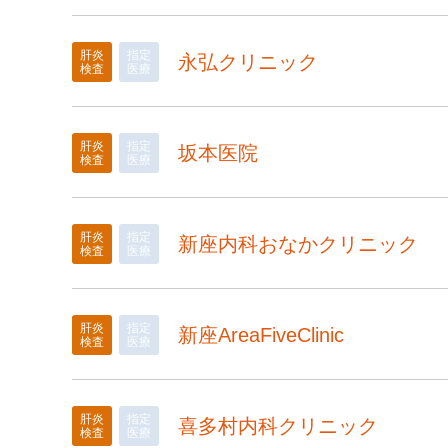
肝炎
指定
永弘クリニック
検査
医療
肝炎
指定
坂本医院
検査
医療
肝炎
指定
新座内科おなかクリニック
検査
医療
肝炎
指定
新座AreaFiveClinic
検査
医療
肝炎
指定
喜多村内科クリニック
検査
医療