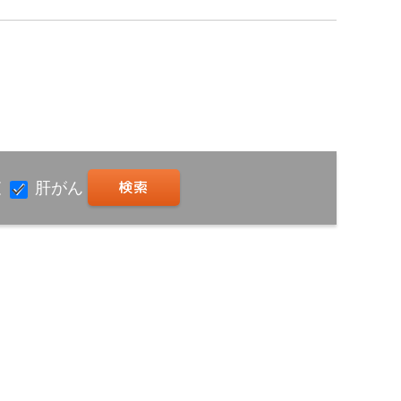
査
肝がん