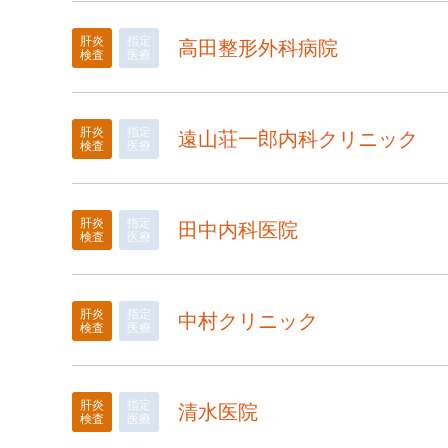
肝炎
指定
高田整形外科病院
検査
医療
肝炎
指定
遠山荘一郎内科クリニック
検査
医療
肝炎
指定
田中内科医院
検査
医療
肝炎
指定
中村クリニック
検査
医療
肝炎
指定
清水医院
検査
医療