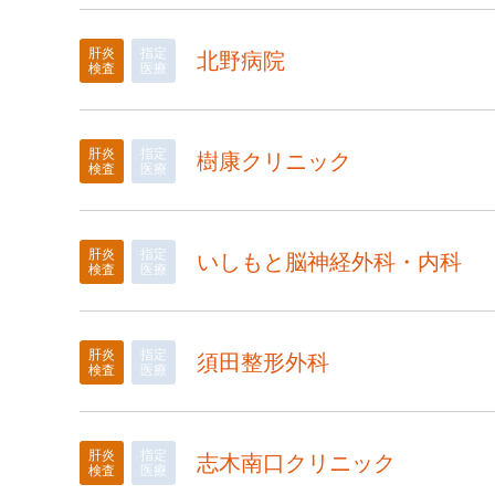
肝炎
指定
北野病院
検査
医療
肝炎
指定
樹康クリニック
検査
医療
肝炎
指定
いしもと脳神経外科・内科
検査
医療
肝炎
指定
須田整形外科
検査
医療
肝炎
指定
志木南口クリニック
検査
医療