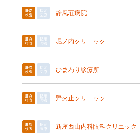
肝炎
指定
静風荘病院
検査
医療
肝炎
指定
堀ノ内クリニック
検査
医療
肝炎
指定
ひまわり診療所
検査
医療
肝炎
指定
野火止クリニック
検査
医療
肝炎
指定
新座西山内科眼科クリニック
検査
医療