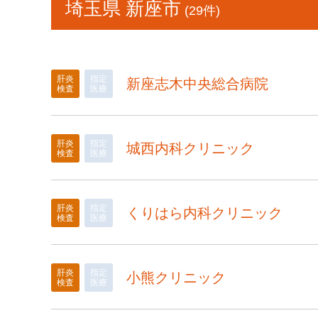
埼玉県 新座市
(29件)
肝炎
指定
新座志木中央総合病院
検査
医療
肝炎
指定
城西内科クリニック
検査
医療
肝炎
指定
くりはら内科クリニック
検査
医療
肝炎
指定
小熊クリニック
検査
医療