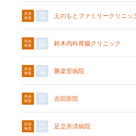
肝炎
指定
えのもとファミリークリニッ
検査
医療
肝炎
指定
鈴木内科胃腸クリニック
検査
医療
肝炎
指定
勝楽堂病院
検査
医療
肝炎
指定
吉田医院
検査
医療
肝炎
指定
足立共済病院
検査
医療