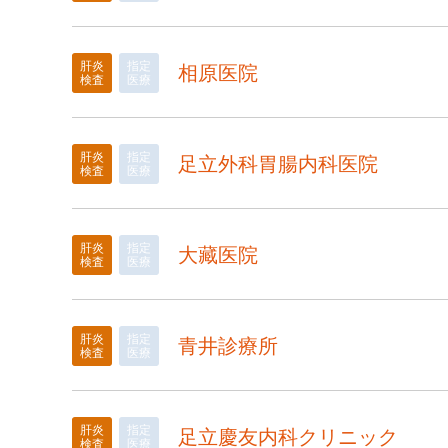
肝炎
指定
相原医院
検査
医療
肝炎
指定
足立外科胃腸内科医院
検査
医療
肝炎
指定
大藏医院
検査
医療
肝炎
指定
青井診療所
検査
医療
肝炎
指定
足立慶友内科クリニック
検査
医療