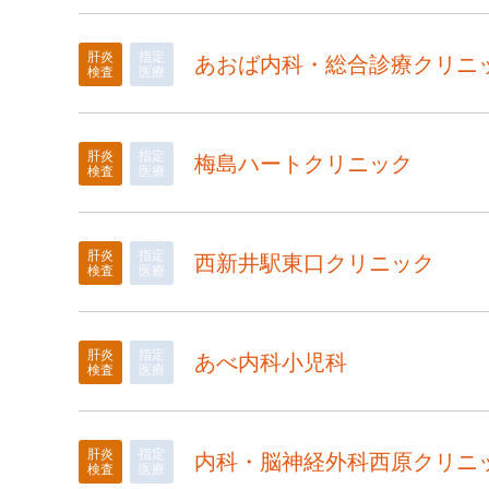
肝炎
指定
あおば内科・総合診療クリニ
検査
医療
肝炎
指定
梅島ハートクリニック
検査
医療
肝炎
指定
西新井駅東口クリニック
検査
医療
肝炎
指定
あべ内科小児科
検査
医療
肝炎
指定
内科・脳神経外科西原クリニ
検査
医療