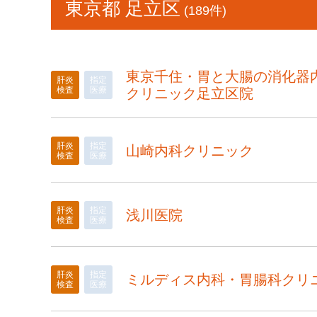
東京都 足立区
(189件)
東京千住・胃と大腸の消化器
肝炎
指定
検査
医療
クリニック足立区院
肝炎
指定
山崎内科クリニック
検査
医療
肝炎
指定
浅川医院
検査
医療
肝炎
指定
ミルディス内科・胃腸科クリ
検査
医療