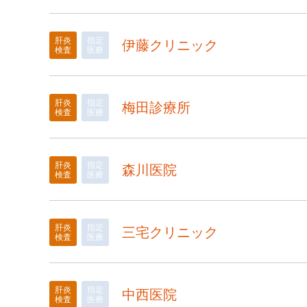
肝炎
指定
伊藤クリニック
検査
医療
肝炎
指定
梅田診療所
検査
医療
肝炎
指定
森川医院
検査
医療
肝炎
指定
三宅クリニック
検査
医療
肝炎
指定
中西医院
検査
医療