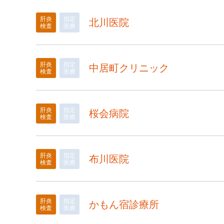
肝炎
指定
北川医院
検査
医療
肝炎
指定
中居町クリニック
検査
医療
肝炎
指定
桜会病院
検査
医療
肝炎
指定
布川医院
検査
医療
肝炎
指定
かもん宿診療所
検査
医療