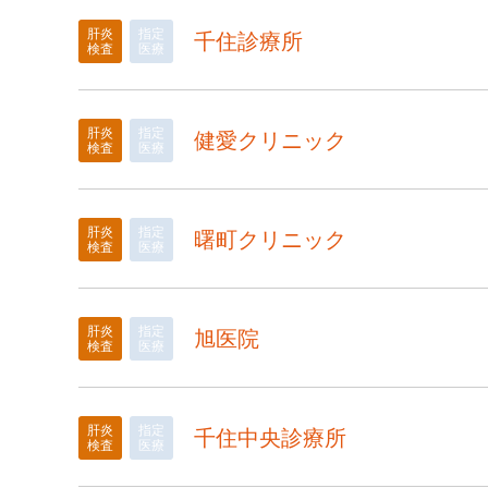
肝炎
指定
千住診療所
検査
医療
肝炎
指定
健愛クリニック
検査
医療
肝炎
指定
曙町クリニック
検査
医療
肝炎
指定
旭医院
検査
医療
肝炎
指定
千住中央診療所
検査
医療