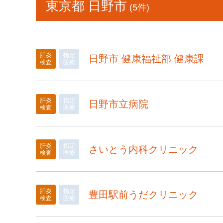
東京都 日野市
(5件)
肝炎
指定
日野市 健康福祉部 健康課
検査
医療
肝炎
指定
日野市立病院
検査
医療
肝炎
指定
さいとう内科クリニック
検査
医療
肝炎
指定
豊田駅前うだクリニック
検査
医療