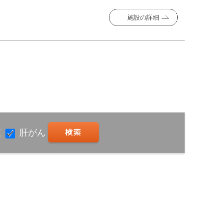
施設の詳細
査
肝がん