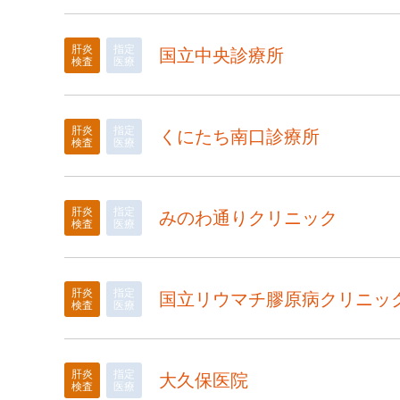
肝炎
指定
国立中央診療所
検査
医療
肝炎
指定
くにたち南口診療所
検査
医療
肝炎
指定
みのわ通りクリニック
検査
医療
肝炎
指定
国立リウマチ膠原病クリニッ
検査
医療
肝炎
指定
大久保医院
検査
医療