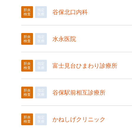
肝炎
指定
谷保北口内科
検査
医療
肝炎
指定
水永医院
検査
医療
肝炎
指定
富士見台ひまわり診療所
検査
医療
肝炎
指定
谷保駅前相互診療所
検査
医療
肝炎
指定
かねしげクリニック
検査
医療