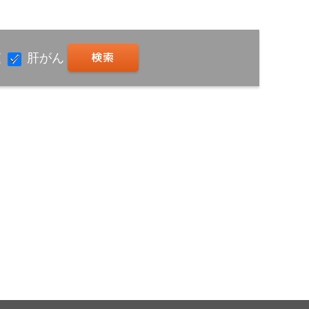
査
肝がん