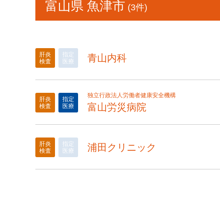
富山県 魚津市
(3件)
肝炎
指定
青山内科
検査
医療
独立行政法人労働者健康安全機構
肝炎
指定
富山労災病院
検査
医療
肝炎
指定
浦田クリニック
検査
医療