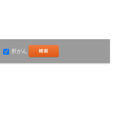
査
肝がん