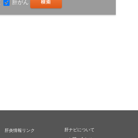
査
肝がん
肝ナビについて
肝炎情報リンク