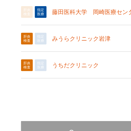
肝炎
指定
藤田医科大学 岡崎医療セン
検査
医療
肝炎
指定
みうらクリニック岩津
検査
医療
肝炎
指定
うちだクリニック
検査
医療