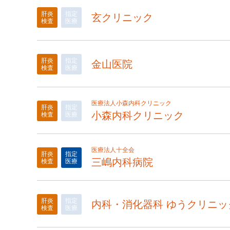
肝炎
指定
玄クリニック
検査
医療
肝炎
指定
金山医院
検査
医療
医療法人小森内科クリニック
肝炎
指定
小森内科クリニック
検査
医療
医療法人十全会
肝炎
指定
三嶋内科病院
検査
医療
肝炎
指定
内科・消化器科 ゆうクリニッ
検査
医療