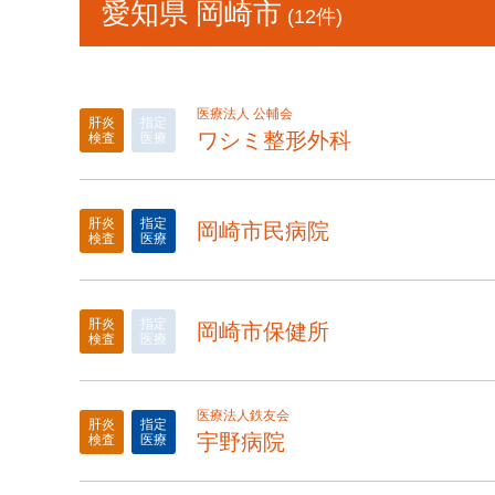
愛知県 岡崎市
(12件)
医療法人 公輔会
肝炎
指定
ワシミ整形外科
検査
医療
肝炎
指定
岡崎市民病院
検査
医療
肝炎
指定
岡崎市保健所
検査
医療
医療法人鉄友会
肝炎
指定
宇野病院
検査
医療